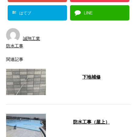
B!
はてブ
LINE
誠翔工業
防水工事
関連記事
下地補修
…
防水工事（屋上）
…